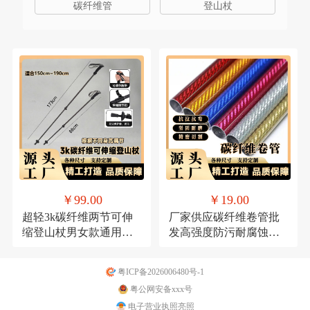
碳纤维管
登山杖
￥99.00
￥19.00
超轻3k碳纤维两节可伸
厂家供应碳纤维卷管批
缩登山杖男女款通用高
发高强度防污耐腐蚀碳
韧碳纤维伸缩套管拐杖
纤维管轻质量支持切割
粤ICP备2026006480号-1
粤公网安备xxx号
电子营业执照亮照