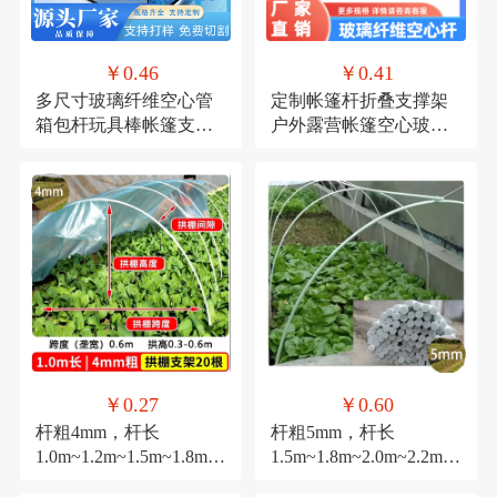
￥0.46
￥0.41
多尺寸玻璃纤维空心管
定制帐篷杆折叠支撑架
箱包杆玩具棒帐篷支撑
户外露营帐篷空心玻璃
配件家具连接杆承重强
纤维杆天幕支架玻纤杆
￥0.27
￥0.60
杆粗4mm，杆长
杆粗5mm，杆长
1.0m~1.2m~1.5m~1.8m~2
1.5m~1.8m~2.0m~2.2m~2
.0m。
.4m~3.0m。