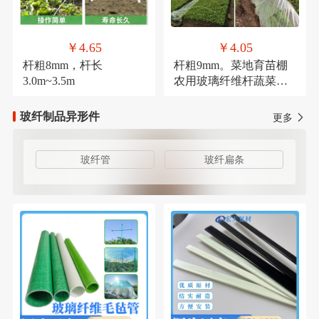
￥4.65
￥4.05
杆粗8mm，杆长
杆粗9mm。菜地育苗棚
3.0m~3.5m
农用玻璃纤维杆蔬菜大
棚小拱棚支架实心支撑
杆拱杆
玻纤制品异形件
更多
玻纤管
玻纤扁条