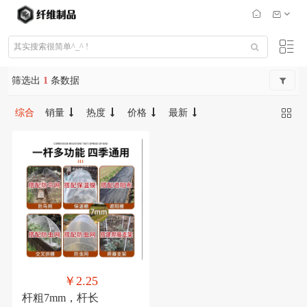
筛选出
1
条数据
综合
销量
热度
价格
最新
￥2.25
杆粗7mm，杆长