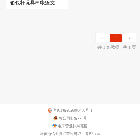
箱包杆玩具棒帐篷支撑
配件家具连接杆承重强
1
共 1 条数据
共 1 页
粤ICP备2026006480号-1
粤公网安备xxx号
电子营业执照亮照
增值电信业务经营许可证：粤B2-xxx