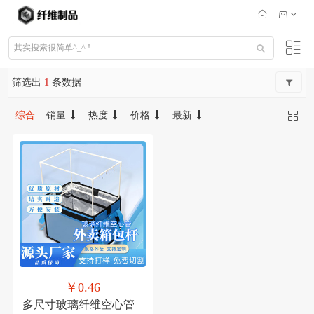
筛选出
1
条数据
综合
销量
热度
价格
最新
￥0.46
多尺寸玻璃纤维空心管