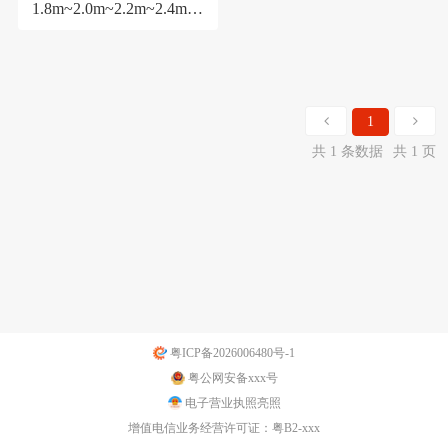
1.8m~2.0m~2.2m~2.4m~3
.0m
1
共 1 条数据
共 1 页
粤ICP备2026006480号-1
粤公网安备xxx号
电子营业执照亮照
增值电信业务经营许可证：粤B2-xxx