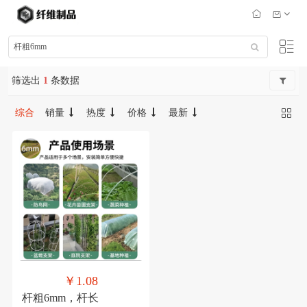
筛选出
1
条数据
综合
销量
热度
价格
最新
￥1.08
杆粗6mm，杆长