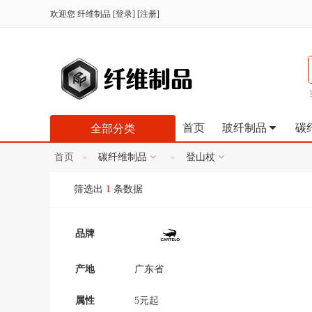
欢迎您
纤维制品
[
登录
] [
注册
]
首页
玻纤制品
碳
全部分类
首页
碳纤维制品
登山杖
筛选出
1
条数据
品牌
产地
广东省
属性
5元起