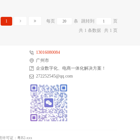
1
每页
条
跳转到
页
共 1 条数据
共 1 页
13016080084
广州市
企业数字化、电商一体化解决方案！
272252545@qq.com
许可证：粤B2-xxx