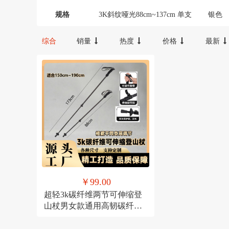
规格
3K斜纹哑光88cm~137cm 单支
银色
综合
销量
热度
价格
最新
￥99.00
超轻3k碳纤维两节可伸缩登
山杖男女款通用高韧碳纤维
伸缩套管拐杖