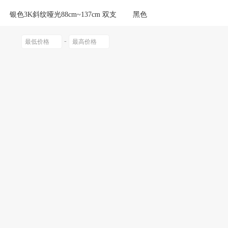
银色3K斜纹哑光88cm~137cm 双支
黑色
-