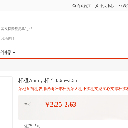
商城首页
个人中心
我
实心玻纤杆
纤制品
杆粗7mm，杆长3.0m~3.5m
菜地育苗棚农用玻璃纤维杆蔬菜大棚小拱棚支架实心支撑杆拱
2.25-2.63
￥
售价
运费:
5元