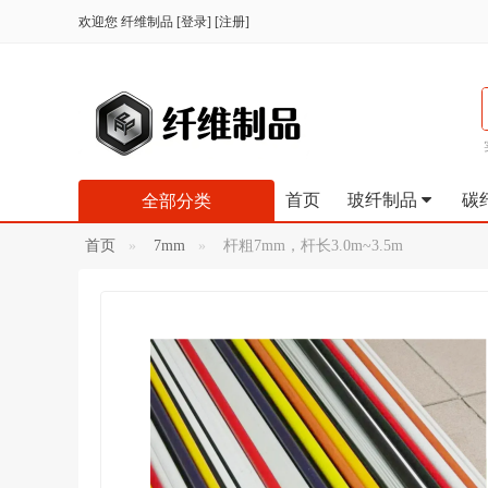
欢迎您
纤维制品
[
登录
] [
注册
]
首页
玻纤制品
碳
全部分类
首页
7mm
杆粗7mm，杆长3.0m~3.5m