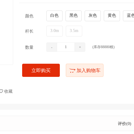
白色
黑色
灰色
黄色
蓝
颜色
3.0m
3.5m
杆长
(库存
88880
根)
数量
-
+
立即购买
加入购物车
收藏
评价(0)