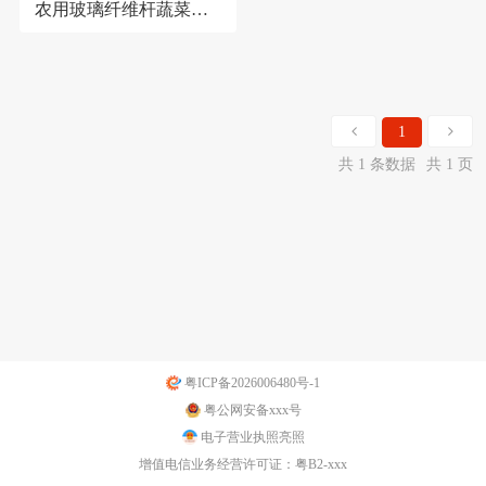
农用玻璃纤维杆蔬菜大
棚小拱棚支架实心支撑
杆拱杆
1
共 1 条数据
共 1 页
粤ICP备2026006480号-1
粤公网安备xxx号
电子营业执照亮照
增值电信业务经营许可证：粤B2-xxx