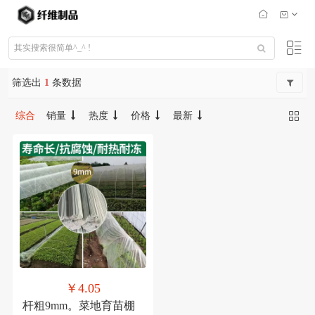
筛选出
1
条数据
综合
销量
热度
价格
最新
￥4.05
杆粗9mm。菜地育苗棚