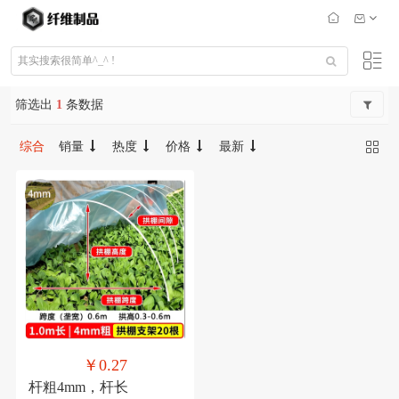
筛选出
1
条数据
综合
销量
热度
价格
最新
￥0.27
杆粗4mm，杆长