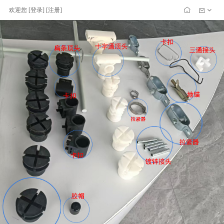
欢迎您
[
登录
] [
注册
]