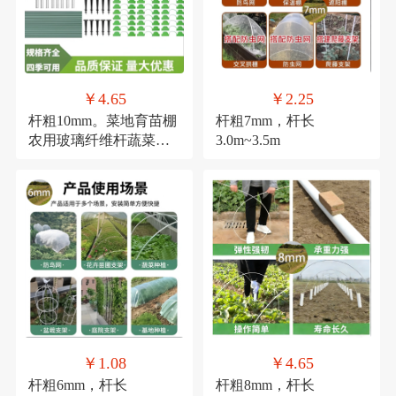
￥4.65
￥2.25
杆粗10mm。菜地育苗棚
杆粗7mm，杆长
农用玻璃纤维杆蔬菜大
3.0m~3.5m
棚小拱棚支架实心支撑
杆拱杆
￥1.08
￥4.65
杆粗6mm，杆长
杆粗8mm，杆长