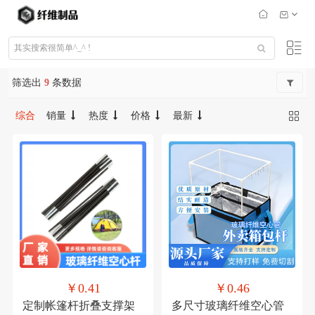
筛选出
9
条数据
综合
销量
热度
价格
最新
￥0.41
￥0.46
定制帐篷杆折叠支撑架
多尺寸玻璃纤维空心管