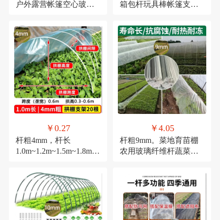
户外露营帐篷空心玻璃
箱包杆玩具棒帐篷支撑
纤维杆天幕支架玻纤杆
配件家具连接杆承重强
￥0.27
￥4.05
杆粗4mm，杆长
杆粗9mm。菜地育苗棚
1.0m~1.2m~1.5m~1.8m~2
农用玻璃纤维杆蔬菜大
.0m。
棚小拱棚支架实心支撑
杆拱杆