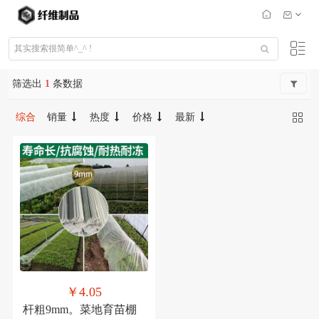
筛选出
1
条数据
综合
销量
热度
价格
最新
￥4.05
杆粗9mm。菜地育苗棚