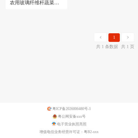
农用玻璃纤维杆蔬菜大
棚小拱棚支架实心支撑
杆拱杆
1
共 1 条数据
共 1 页
粤ICP备2026006480号-1
粤公网安备xxx号
电子营业执照亮照
增值电信业务经营许可证：粤B2-xxx