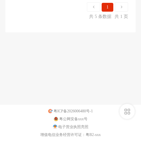
1
共 5 条数据
共 1 页
侧
粤ICP备2026006480号-1
粤公网安备xxx号
栏
电子营业执照亮照
增值电信业务经营许可证：粤B2-xxx